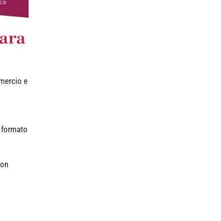
mercio e
n formato
con